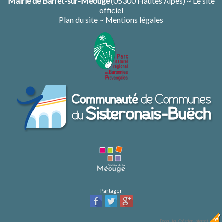
Mairie de Barret-sur-Méouge
(05300 Hautes Alpes) ~ Le site
officiel
Plan du site
~
Mentions légales
Partager
Dobeuliou
Création Internet