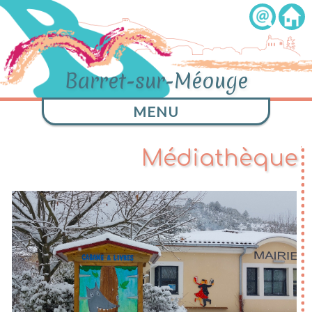
Barret-sur-Méouge
MENU
Médiathèque