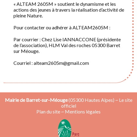
« ALTEAM 2605M » soutient le dynamisme et les
actions des jeunes à travers la réalisation d’activité de
pleine Nature.
Pour contacter ou adhérer à ALTEAM2605M :
Par courrier : Chez Lise IANNACCONE (présidente
de l’association), HLM Val des roches 05300 Barret
sur Méouge.
Courriel : alteam2605m@gmail.com
Mairie de Barret-sur-Méouge
(05300 Hautes Alpes) ~ Le site
officiel
Plan du site
~
Mentions légales