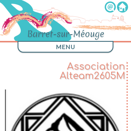
Barret-sur-Méouge
MENU
Association
Alteam2605M