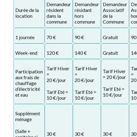
Demandeur
Demandeur
Demandeur
De
Durée de la
résident
résidant
Associatif
As
location
dans la
hors
de la
ho
commune
commune
Commune
co
1 journée
70 €
90 €
Gratuit
90
Week-end
120 €
140 €
Gratuit
14
Tarif Hiver
Tarif Hiver
Ta
Tarif Hiver
Participation
=
=
=
= 20 €/jour
aux frais de
20 €/jour
20 €/jour
20
chauffage
d’électricité
Tarif Eté =
Tarif Eté =
Tarif Eté =
Tar
et eau
10 €/jour
10 €/jour
10 €/jour
10
Supplément
ménage
(Salle +
30 €
30 €
30 €
30
sanitaire si