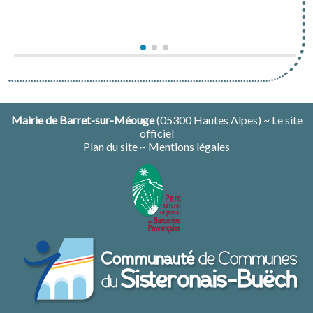
Venez découvrir la richesse des Gorges au
Venez découvrir la richesse des Gorges au
travers de cette magnifique expo photo
travers de cette magnifique expo photo
Mairie de Barret-sur-Méouge
(05300 Hautes Alpes) ~ Le site
officiel
Plan du site
~
Mentions légales