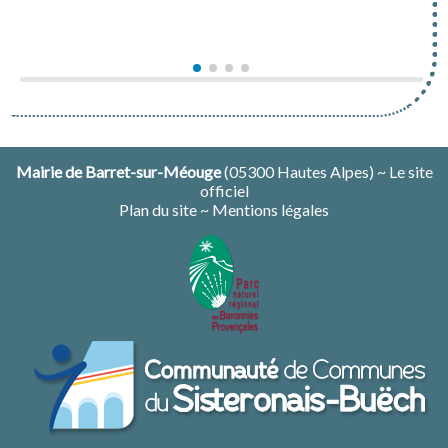
Venez découvrir la richesse des Gorges au
Venez découvrir la richesse des Gorges au
travers de cette magnifique expo photo
travers de cette magnifique expo photo
Mairie de Barret-sur-Méouge
(05300 Hautes Alpes) ~ Le site
officiel
Plan du site
~
Mentions légales