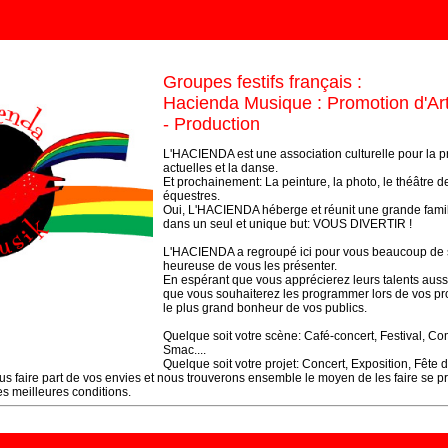
Groupes festifs français :
Hacienda Musique : Promotion d'Art
- Production
L'HACIENDA est une association culturelle pour la 
actuelles et la danse.
Et prochainement: La peinture, la photo, le théâtre d
équestres.
Oui, L'HACIENDA héberge et réunit une grande famill
dans un seul et unique but: VOUS DIVERTIR !
L'HACIENDA a regroupé ici pour vous beaucoup de se
heureuse de vous les présenter.
En espérant que vous apprécierez leurs talents aussi
que vous souhaiterez les programmer lors de vos pro
le plus grand bonheur de vos publics.
Quelque soit votre scène: Café-concert, Festival, Com
Smac....
Quelque soit votre projet: Concert, Exposition, Fête de
s faire part de vos envies et nous trouverons ensemble le moyen de les faire se p
s meilleures conditions.