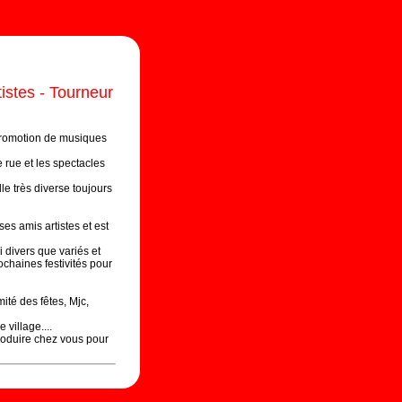
istes - Tourneur
promotion de musiques
e rue et les spectacles
e très diverse toujours
s amis artistes et est
 divers que variés et
chaines festivités pour
ité des fêtes, Mjc,
 village....
roduire chez vous pour